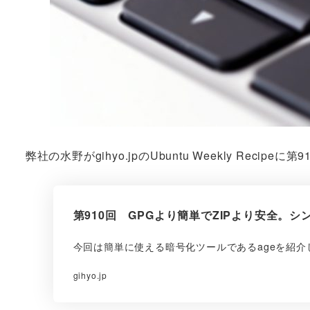
弊社の水野がgihyo.jpのUbuntu Weekly Re
第910回 GPGより簡単でZIPより安全。シンプ
今回は簡単に使える暗号化ツールであるageを紹介
gihyo.jp