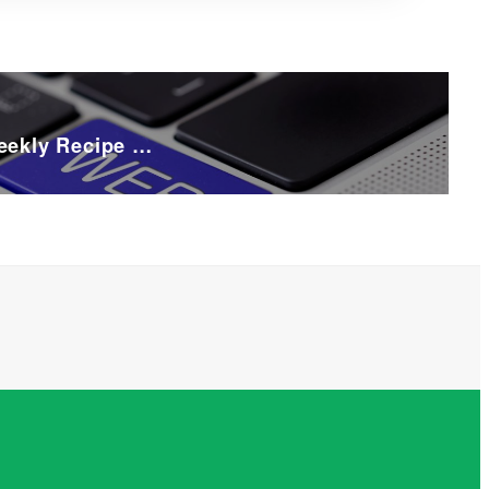
eekly Recipe …