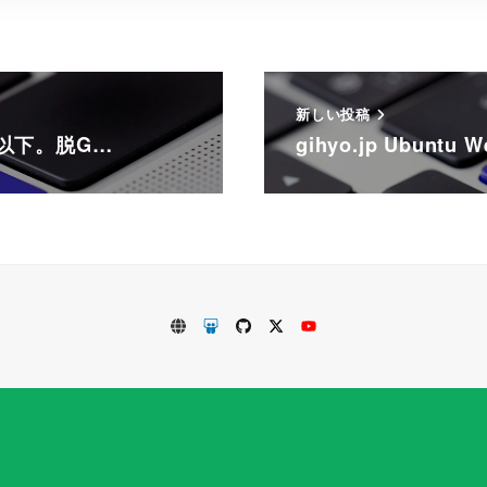
新しい投稿
B以下。脱G…
gihyo.jp Ubuntu W
VirtualTech.jp
SlideShare
GitHub
Twitter
Youtube