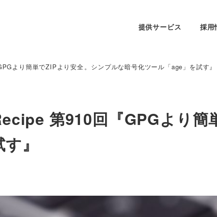
提供サービス
採用
e 第910回『GPGより簡単でZIPより安全⁠⁠。シンプルな暗号化ツール「age」を試す』
ekly Recipe 第910回『GPG
試す』