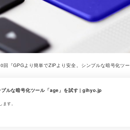
cipeに第910回『GPGより簡単でZIPより安全⁠⁠。シンプルな暗
ルな暗号化ツール「age」を試す | gihyo.jp
します。