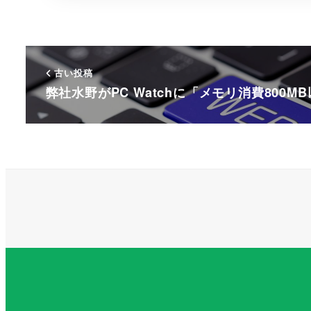
古い投稿
弊社水野がPC Watchに「メモリ消費800M